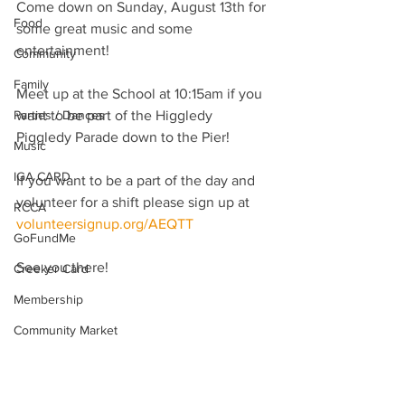
Come down on Sunday, August 13th for 
Food
some great music and some 
entertainment!
Community
Family
Meet up at the School at 10:15am if you 
Parties / Dances
want to be part of the Higgledy 
Piggledy Parade down to the Pier!
Music
IGA CARD
If you want to be a part of the day and 
volunteer for a shift please sign up at 
RCCA
volunteersignup.org/AEQTT
GoFundMe
See you there!
Creeker Card
Membership
Community Market