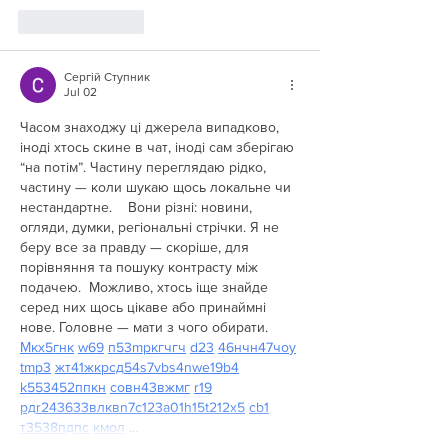
Like
Reply
Сергій Ступник
Jul 02
Часом знаходжу ці джерела випадково, 
іноді хтось скине в чат, іноді сам зберігаю 
“на потім”. Частину переглядаю рідко, 
частину — коли шукаю щось локальне чи 
нестандартне.    Вони різні: новини, 
огляди, думки, регіональні стрічки. Я не 
беру все за правду — скоріше, для 
порівняння та пошуку контрасту між 
подачею.  Можливо, хтось іще знайде 
серед них щось цікаве або принаймні 
нове. Головне — мати з чого обирати.  
М
к
х
5
г
нк
w69
п
53
mp
кг
чг
ч
d23
46
н
чн
47
чо
у
tmp3
жт
41
ж
кр
сд
54
s7
vb
s4
nw
e19
b4
k55
34
52
пп
кн
с
о
вн
43
вж
мг
r19
рд
r24
36
33
вл
кв
n7
c123
a01
h15
t21
2x5
cb1
т
35
38
пд
пс
км
ол
 …