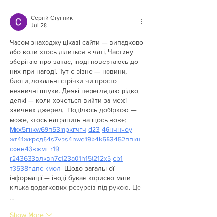
Сергій Ступник
Jul 28
Часом знаходжу цікаві сайти — випадково 
або коли хтось ділиться в чаті. Частину 
зберігаю про запас, іноді повертаюсь до 
них при нагоді. Тут є різне — новини, 
блоги, локальні стрічки чи просто 
незвичні штуки. Деякі переглядаю рідко, 
деякі — коли хочеться вийти за межі 
звичних джерел.  Поділюсь добіркою — 
може, хтось натрапить на щось нове:  
М
к
х
5
г
нк
w69
п
53
mp
кг
чг
ч
d23
46
н
чн
чо
у
жт
41
ж
кр
сд
54
s7
vb
s4
nw
e19
b4
k55
34
52
пп
кн
с
о
вн
43
вж
мг
r19
r24
36
33
вл
кв
n7
c123
a01
h15
t21
2x5
cb1
т
35
38
пд
пс
км
ол
  Щодо загальної 
інформації — іноді буває корисно мати 
кілька додаткових ресурсів під рукою. Це 
…
Show More