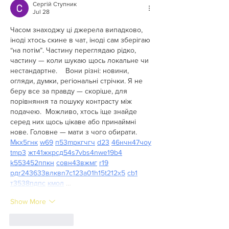
Сергій Ступник
Jul 28
Часом знаходжу ці джерела випадково, 
іноді хтось скине в чат, іноді сам зберігаю 
“на потім”. Частину переглядаю рідко, 
частину — коли шукаю щось локальне чи 
нестандартне.    Вони різні: новини, 
огляди, думки, регіональні стрічки. Я не 
беру все за правду — скоріше, для 
порівняння та пошуку контрасту між 
подачею.  Можливо, хтось іще знайде 
серед них щось цікаве або принаймні 
нове. Головне — мати з чого обирати.  
М
к
х
5
г
нк
w69
п
53
mp
кг
чг
ч
d23
46
н
чн
47
чо
у
tmp3
жт
41
ж
кр
сд
54
s7
vb
s4
nw
e19
b4
k55
34
52
пп
кн
с
о
вн
43
вж
мг
r19
рд
r24
36
33
вл
кв
n7
c123
a01
h15
t21
2x5
cb1
т
35
38
пд
пс
км
ол
 …
Show More
Like
Reply