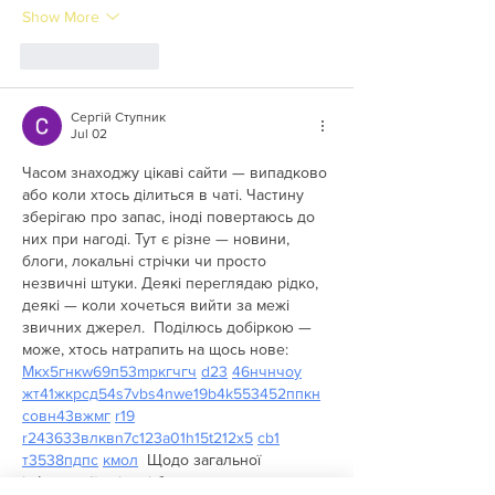
Show More
Like
Reply
Сергій Ступник
Jul 02
Часом знаходжу цікаві сайти — випадково 
або коли хтось ділиться в чаті. Частину 
зберігаю про запас, іноді повертаюсь до 
них при нагоді. Тут є різне — новини, 
блоги, локальні стрічки чи просто 
незвичні штуки. Деякі переглядаю рідко, 
деякі — коли хочеться вийти за межі 
звичних джерел.  Поділюсь добіркою — 
може, хтось натрапить на щось нове:  
М
к
х
5
г
нк
w69
п
53
mp
кг
чг
ч
d23
46
н
чн
чо
у
жт
41
ж
кр
сд
54
s7
vb
s4
nw
e19
b4
k55
34
52
пп
кн
с
о
вн
43
вж
мг
r19
r24
36
33
вл
кв
n7
c123
a01
h15
t21
2x5
cb1
т
35
38
пд
пс
км
ол
  Щодо загальної 
інформації — іноді буває корисно мати 