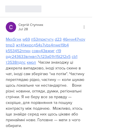
Like
Reply
Сергій Ступник
Jul 28
М
к
х
5
г
нк
w69
п
53
mp
кг
чг
ч
d23
46
н
чн
47
чо
у
tmp3
жт
41
ж
кр
сд
54
s7
vb
s4
nw
e19
b4
k55
34
52
пп
кн
с
о
вн
43
вж
мг
r19
рд
r24
36
33
вл
кв
n7
c123
a01
h15
t21
2x5
cb1
т
35
38
пд
пс
км
ол
  Часом знаходжу ці 
джерела випадково, іноді хтось скине в 
чат, іноді сам зберігаю “на потім”. Частину 
переглядаю рідко, частину — коли шукаю 
щось локальне чи нестандартне.    Вони 
різні: новини, огляди, думки, регіональні 
стрічки. Я не беру все за правду — 
скоріше, для порівняння та пошуку 
контрасту між подачею.  Можливо, хтось 
іще знайде серед них щось цікаве або 
принаймні нове. Головне — мати з чого 
обирати. 