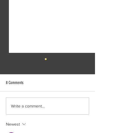
8 Comments
Creek Daze Mandala Stage!
Kaleidoscope tomorrow
Write a comment...
Gazebo!
Newest